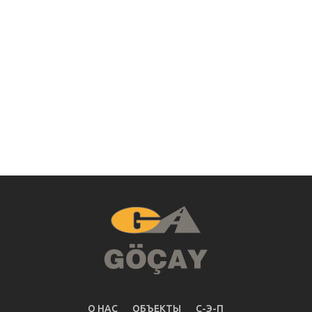
О НАС
ОБЪЕКТЫ
С-Э-П