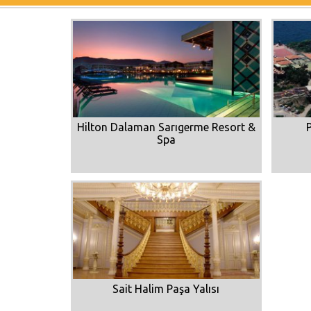
Hilton Dalaman Sarıgerme Resort &
Spa
Sait Halim Paşa Yalısı