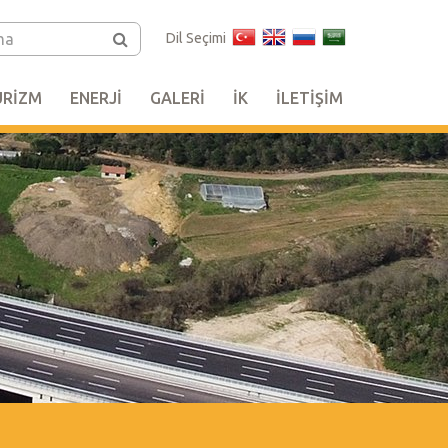
Dil Seçimi
URİZM
ENERJİ
GALERİ
İK
İLETİŞİM